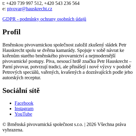
t: +420 739 997 512, +420 543 236 564
e:
pivovar@hauskrecht.cz
GDPR - podmínky ochrany osobních údajů
Profil
Brněnskou pivovarnickou společnost založil zkušený sládek Petr
Hauskrecht spolu se dvěma kamarády. Spojuje v sobě návrat ke
kořenům starého brněnského pivovarnictví a nejmodernější
pivovarnické postupy. Piva, nesoucí hrdě značku Petr Hauskrecht –
Parní pivovar, potvrzují tradici, ale přinášejí i nové výzvy v podobě
Petrových speciálů, vařených, kvašených a dozrávajících podle jeho
autorských receptur.
Sociální sítě
Facebook
Instagram
YouTube
© Brněnská pivovarnická společnost s.r.o. | 2026 Všechna práva
vyhrazena.