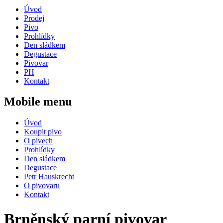
Úvod
Prodej
Pivo
Prohlídky
Den sládkem
Degustace
Pivovar
PH
Kontakt
Mobile menu
Úvod
Koupit pivo
O pivech
Prohlídky
Den sládkem
Degustace
Petr Hauskrecht
O pivovaru
Kontakt
Brněnský parní pivovar